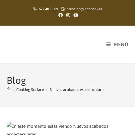
Ir
677 48 16 09
atencion@acbcook.es
al
contenido
MENÚ
Blog
>
Cooking Surface
>
Nuevos acabados espectaculares