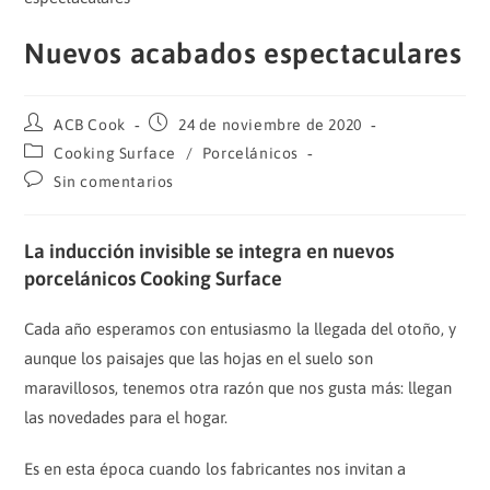
Nuevos acabados espectaculares
Autor
Publicación
ACB Cook
24 de noviembre de 2020
de
de
Categoría
Cooking Surface
/
Porcelánicos
la
la
de
Comentarios
Sin comentarios
entrada:
entrada:
la
de
entrada:
la
entrada:
La inducción invisible se integra en nuevos
porcelánicos Cooking Surface
Cada año esperamos con entusiasmo la llegada del otoño, y
aunque los paisajes que las hojas en el suelo son
maravillosos, tenemos otra razón que nos gusta más: llegan
las novedades para el hogar.
Es en esta época cuando los fabricantes nos invitan a