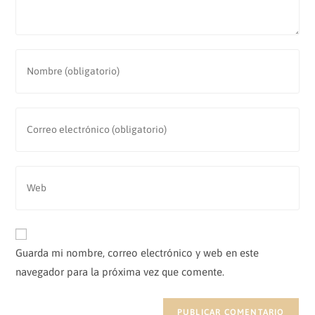
Introduce
tu
nombre
o
Introduce
nombre
tu
de
dirección
usuario
de
Introduce
para
correo
la
comentar
electrónico
URL
para
de
comentar
tu
Guarda mi nombre, correo electrónico y web en este
web
navegador para la próxima vez que comente.
(opcional)