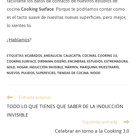
facilitarte los datos de contacto de nuestros estudios de
cocina
Cooking Surface
. Porque te podríamos contar como
es el tacto suave de nuestras nuevas superficies, pero mejor,
lo sientes tú.
¿
Hablamos
?
ETIQUETAS
:
ACABADOS
,
ANDALUCÍA
,
CALACATTA
,
COCINAS
,
COOKING 3.0
,
COOKING SURFACE
,
DIRMANN
,
DISEÑO
,
ENCIMERAS
,
ESTUDIOS
,
EXTREMADURA
,
GOLD
,
HOGAR
,
INDUCCIÓN INVISIBLE
,
MÁRMOL
,
MARQUINA
,
MUESTRARIO
,
NUEVOS
,
PULIDOS
,
SUPERFICIES
,
TIENDAS DE COCINA
,
WOOD
Leer
Entrada anterior
más
TODO LO QUE TIENES QUE SABER DE LA INDUCCIÓN
artículos
INVISIBLE
Siguiente entrada
Celebrar en torno a la Cooking 3.0