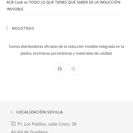
ACB Cook
en
TODO LO QUE TIENES QUE SABER DE LA INDUCCIÓN
INVISIBLE
NOSOTROS
Somos distribuidores oficiales de la inducción invisible integrada en la
piedra, encimeras porcelánicas y materiales de calidad.
Se
Se
abre
abre
en
en
una
una
nueva
nueva
pestaña
pestaña
LOCALIZACIÓN SEVILLA
P.I. Los Palillos, calle Cinco, 38
Alcalá de Guadaira