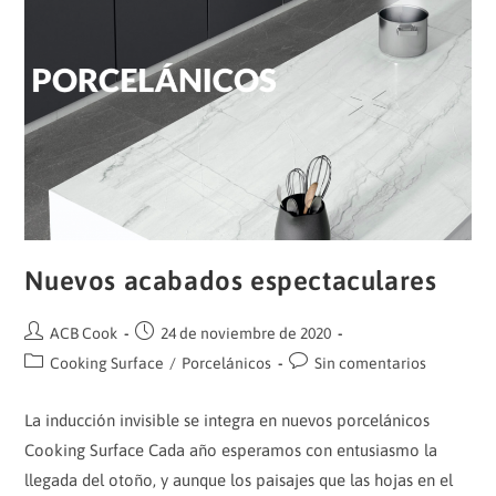
Nuevos acabados espectaculares
Autor
Publicación
ACB Cook
24 de noviembre de 2020
de
de
Categoría
Comentarios
Cooking Surface
/
Porcelánicos
Sin comentarios
la
la
de
de
entrada:
entrada:
la
la
La inducción invisible se integra en nuevos porcelánicos
entrada:
entrada:
Cooking Surface Cada año esperamos con entusiasmo la
llegada del otoño, y aunque los paisajes que las hojas en el