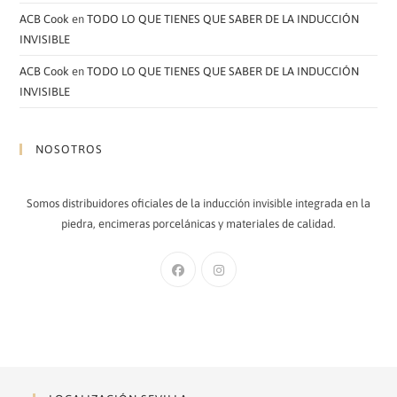
ACB Cook
en
TODO LO QUE TIENES QUE SABER DE LA INDUCCIÓN
INVISIBLE
ACB Cook
en
TODO LO QUE TIENES QUE SABER DE LA INDUCCIÓN
INVISIBLE
NOSOTROS
Somos distribuidores oficiales de la inducción invisible integrada en la
piedra, encimeras porcelánicas y materiales de calidad.
Se
Se
abre
abre
en
en
una
una
nueva
nueva
pestaña
pestaña