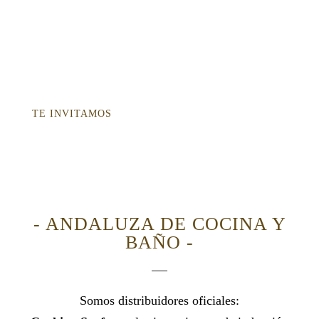
diseño atractivo. Te asesoramos.
¿Quieres participar de una demo y/o
showcooking?
TE INVITAMOS
- ANDALUZA DE COCINA Y
BAÑO -
Somos distribuidores oficiales: