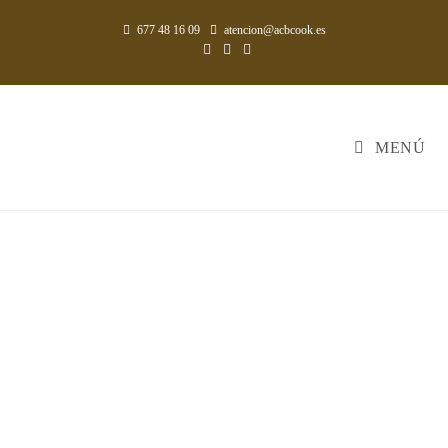
677 48 16 09
atencion@acbcook.es
MENÚ
LO MÁS INNOVADOR Y
FUNCIONAL PARA EL
HOGAR
Seleccionamos materiales, equipamientos y
accesorios que aportan mucho más que un