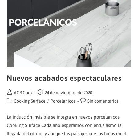
Nuevos acabados espectaculares
Autor
Publicación
ACB Cook
24 de noviembre de 2020
de
de
Categoría
Comentarios
Cooking Surface
/
Porcelánicos
Sin comentarios
la
la
de
de
entrada:
entrada:
la
la
La inducción invisible se integra en nuevos porcelánicos
entrada:
entrada:
Cooking Surface Cada año esperamos con entusiasmo la
llegada del otoño, y aunque los paisajes que las hojas en el