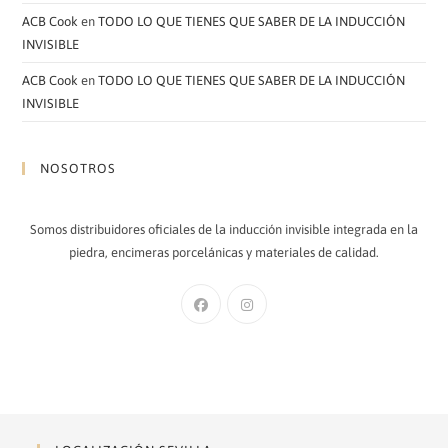
ACB Cook
en
TODO LO QUE TIENES QUE SABER DE LA INDUCCIÓN
INVISIBLE
ACB Cook
en
TODO LO QUE TIENES QUE SABER DE LA INDUCCIÓN
INVISIBLE
NOSOTROS
Somos distribuidores oficiales de la inducción invisible integrada en la
piedra, encimeras porcelánicas y materiales de calidad.
Se
Se
abre
abre
en
en
una
una
nueva
nueva
pestaña
pestaña