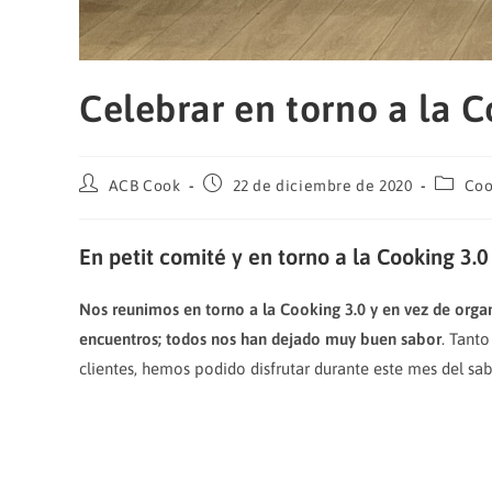
Celebrar en torno a la C
Autor
Publicación
Catego
ACB Cook
22 de diciembre de 2020
Coo
de
de
de
la
la
la
entrada:
entrada:
entrada
En petit comité y en torno a la Cooking 3.0
Nos reunimos en torno a la Cooking 3.0 y en vez de organ
encuentros; todos nos han dejado muy buen sabor
. Tant
clientes, hemos podido disfrutar durante este mes del sa