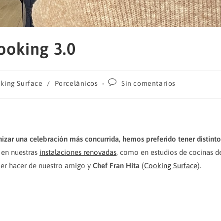
ooking 3.0
ría
Comentarios
king Surface
/
Porcelánicos
Sin comentarios
de
la
:
entrada:
izar una celebración más concurrida, hemos preferido tener distinto
o en nuestras
instalaciones renovadas
, como en estudios de cocinas d
ber hacer de nuestro amigo y
Chef Fran Hita
(
Cooking Surface
).