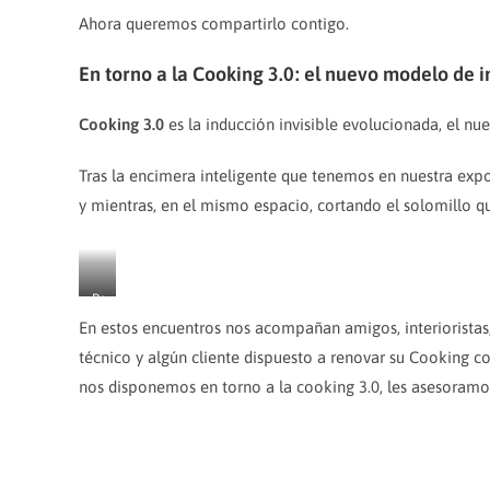
Ahora queremos compartirlo contigo.
En torno a la Cooking 3.0: el nuevo modelo de i
Cooking 3.0
es la inducción invisible evolucionada, el 
Tras la encimera inteligente que tenemos en nuestra expo
y mientras, en el mismo espacio, cortando el solomillo q
Pr
ep
En estos encuentros nos acompañan amigos, interioristas,
ar
técnico y algún cliente dispuesto a renovar su Cooking c
a
nos disponemos en torno a la cooking 3.0, les asesoramo
m
os,
co
ci
na