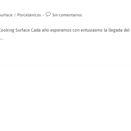
Comentarios
Surface
/
Porcelánicos
Sin comentarios
de
la
s Cooking Surface Cada año esperamos con entusiasmo la llegada del
entrada:
n…