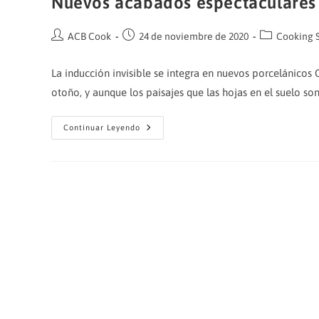
Nuevos acabados espectaculares
Autor
Publicación
Categoría
ACB Cook
24 de noviembre de 2020
Cooking 
de
de
de
la
la
la
La inducción invisible se integra en nuevos porcelánico
entrada:
entrada:
entrada:
otoño, y aunque los paisajes que las hojas en el suelo so
Nuevos
Continuar Leyendo
Acabados
Espectaculares