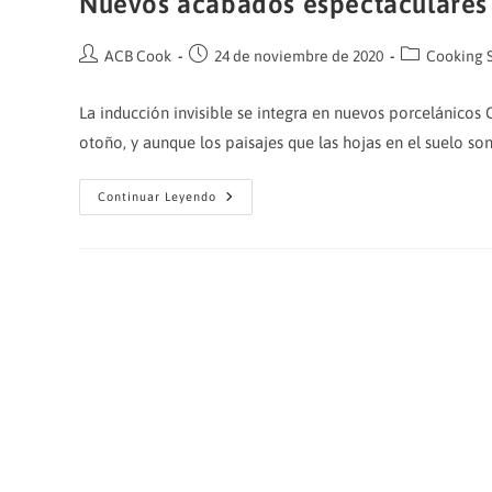
Nuevos acabados espectaculares
Autor
Publicación
Categoría
ACB Cook
24 de noviembre de 2020
Cooking 
de
de
de
la
la
la
La inducción invisible se integra en nuevos porcelánico
entrada:
entrada:
entrada:
otoño, y aunque los paisajes que las hojas en el suelo so
Nuevos
Continuar Leyendo
Acabados
Espectaculares