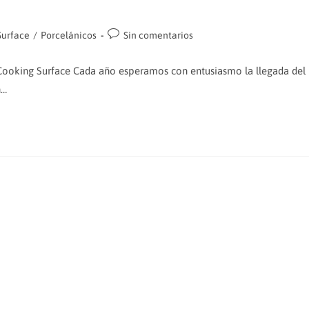
Comentarios
Surface
/
Porcelánicos
Sin comentarios
de
la
s Cooking Surface Cada año esperamos con entusiasmo la llegada del
entrada:
n…