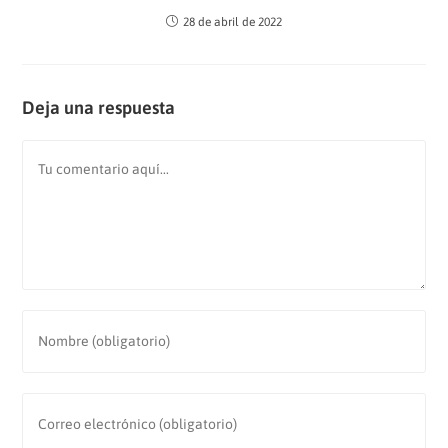
28 de abril de 2022
Deja una respuesta
Comentario
Introduce
tu
nombre
o
Introduce
nombre
tu
de