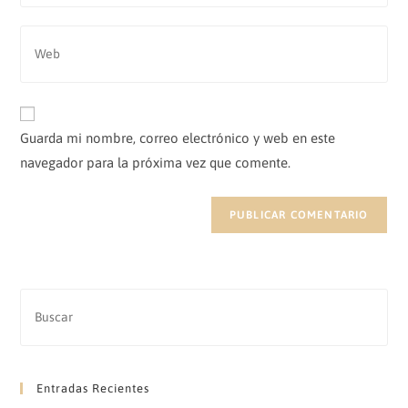
dirección
usuario
de
Introduce
para
correo
la
comentar
electrónico
URL
para
de
comentar
tu
Guarda mi nombre, correo electrónico y web en este
web
navegador para la próxima vez que comente.
(opcional)
Entradas Recientes