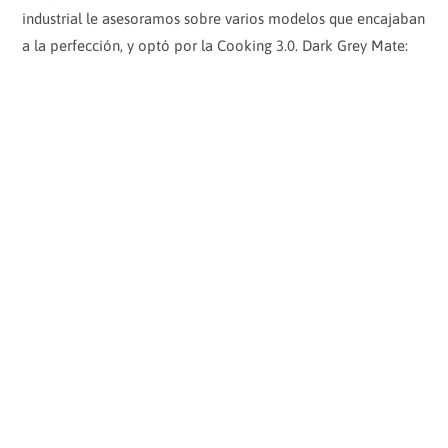
M
industrial le asesoramos sobre varios modelos que encajaban
a
a la perfección, y optó por la Cooking 3.0. Dark Grey Mate:
t
e