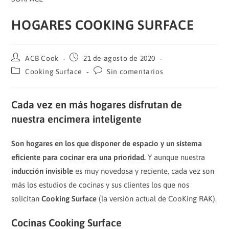
HOGARES COOKING SURFACE
Autor
Publicación
ACB Cook
21 de agosto de 2020
de
de
Categoría
Comentarios
Cooking Surface
Sin comentarios
la
la
de
de
entrada:
entrada:
la
la
entrada:
entrada:
Cada vez en más hogares disfrutan de
nuestra encimera inteligente
Son hogares en los que disponer de espacio y un sistema
eficiente para cocinar era una prioridad.
Y aunque nuestra
inducción invisible
es muy novedosa y reciente, cada vez son
más los estudios de cocinas y sus clientes los que nos
solicitan
Cooking Surface
(la versión actual de CooKing RAK).
Cocinas Cooking Surface