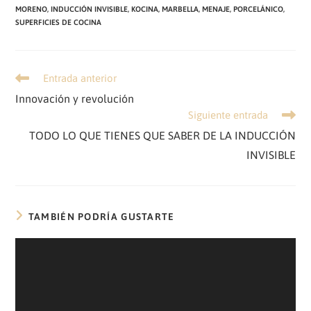
MORENO
,
INDUCCIÓN INVISIBLE
,
KOCINA
,
MARBELLA
,
MENAJE
,
PORCELÁNICO
,
SUPERFICIES DE COCINA
Leer
Entrada anterior
más
Innovación y revolución
artículos
Siguiente entrada
TODO LO QUE TIENES QUE SABER DE LA INDUCCIÓN
INVISIBLE
TAMBIÉN PODRÍA GUSTARTE