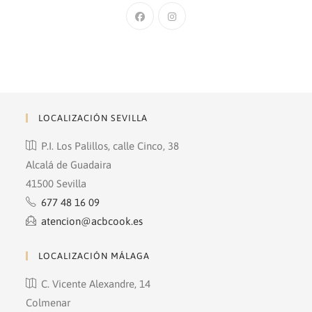
Se
Se
abre
abre
en
en
una
una
nueva
nueva
pestaña
pestaña
LOCALIZACIÓN SEVILLA
P.I. Los Palillos, calle Cinco, 38
Alcalá de Guadaira
41500 Sevilla
677 48 16 09
atencion@acbcook.es
LOCALIZACIÓN MÁLAGA
C. Vicente Alexandre, 14
Colmenar