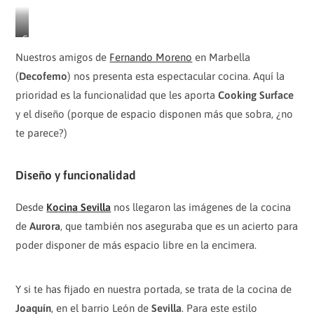
C
o
Nuestros amigos de
Fernando Moreno
en Marbella
o
(
Decofemo
) nos presenta esta espectacular cocina. Aquí la
k
prioridad es la funcionalidad que les aporta
Cooking Surface
i
n
y el diseño (porque de espacio disponen más que sobra, ¿no
g
te parece?)
S
u
r
Diseño y funcionalidad
f
a
Desde
Kocina Sevilla
nos llegaron las imágenes de la cocina
c
de
Aurora
, que también nos aseguraba que es un acierto para
e
poder disponer de más espacio libre en la encimera.
B
l
a
Y si te has fijado en nuestra portada, se trata de la cocina de
c
k
Joaquín
, en el barrio León de
Sevilla
. Para este estilo