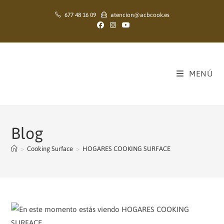
Ir
677 48 16 09
atencion@acbcook.es
al
contenido
MENÚ
Blog
>
Cooking Surface
>
HOGARES COOKING SURFACE