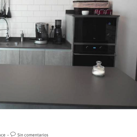
Comentarios
ace
Sin comentarios