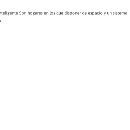
de
la
nteligente Son hogares en los que disponer de espacio y un sistema
entrada:
a…