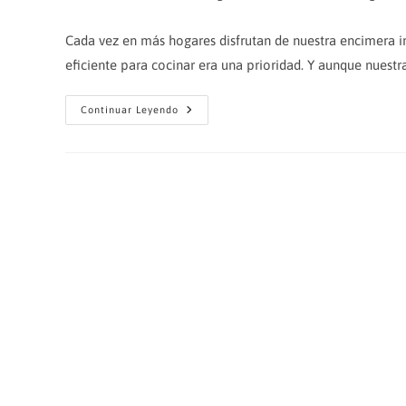
de
de
de
la
la
la
Cada vez en más hogares disfrutan de nuestra encimera i
entrada:
entrada:
entrada:
eficiente para cocinar era una prioridad. Y aunque nuestr
HOGARES
Continuar Leyendo
COOKING
SURFACE