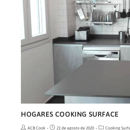
HOGARES COOKING SURFACE
Autor
Publicación
Categoría
ACB Cook
21 de agosto de 2020
Cooking Surf