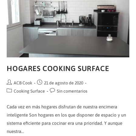
HOGARES COOKING SURFACE
Autor
Publicación
ACB Cook
21 de agosto de 2020
de
de
Categoría
Comentarios
Cooking Surface
Sin comentarios
la
la
de
de
entrada:
entrada:
la
la
Cada vez en más hogares disfrutan de nuestra encimera
entrada:
entrada:
inteligente Son hogares en los que disponer de espacio y un
sistema eficiente para cocinar era una prioridad. Y aunque
nuestra…