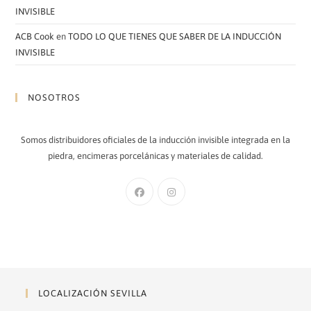
INVISIBLE
ACB Cook
en
TODO LO QUE TIENES QUE SABER DE LA INDUCCIÓN
INVISIBLE
NOSOTROS
Somos distribuidores oficiales de la inducción invisible integrada en la
piedra, encimeras porcelánicas y materiales de calidad.
Se
Se
abre
abre
en
en
una
una
nueva
nueva
pestaña
pestaña
LOCALIZACIÓN SEVILLA