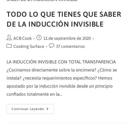
TODO LO QUE TIENES QUE SABER
DE LA INDUCCIÓN INVISIBLE
Autor
Publicación
ACB Cook
11 de septiembre de 2020
de
de
Categoría
Comentarios
Cooking Surface
37 comentarios
la
la
de
de
entrada:
entrada:
la
la
LA INDUCCIÓN INVISIBLE CON TOTAL TRANSPARENCIA
entrada:
entrada:
¿Cocinamos directamente sobre la encimera? ¿Cómo se
instala? ¿necesita requerimientos específicos? Hemos
apostado por la inducción invisible desde un principio
confiados totalmente en la…
TODO
Continuar Leyendo
LO
QUE
TIENES
QUE
SABER