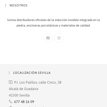
NOSOTROS
Somos distribuidores oficiales de la inducción invisible integrada en la
piedra, encimeras porcelánicas y materiales de calidad.
Se
Se
abre
abre
en
en
una
una
nueva
nueva
pestaña
pestaña
LOCALIZACIÓN SEVILLA
P.I. Los Palillos, calle Cinco, 38
Alcalá de Guadaira
41500 Sevilla
677 48 16 09