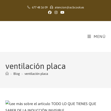
Ir
677 48 16 09
atencion@acbcook.es
al
contenido
MENÚ
ventilación placa
>
Blog
>
ventilación placa