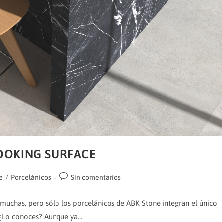
OOKING SURFACE
Comentarios
e
/
Porcelánicos
Sin comentarios
de
la
 muchas, pero sólo los porcelánicos de ABK Stone integran el único
entrada:
 ¿Lo conoces? Aunque ya…