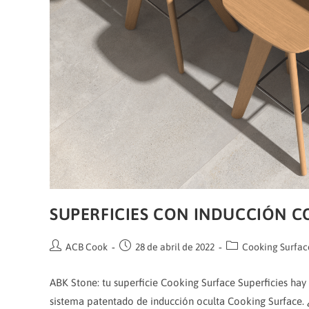
SUPERFICIES CON INDUCCIÓN C
Autor
Publicación
Categoría
ACB Cook
28 de abril de 2022
Cooking Surfac
de
de
de
la
la
la
ABK Stone: tu superficie Cooking Surface Superficies hay
entrada:
entrada:
entrada:
sistema patentado de inducción oculta Cooking Surface.