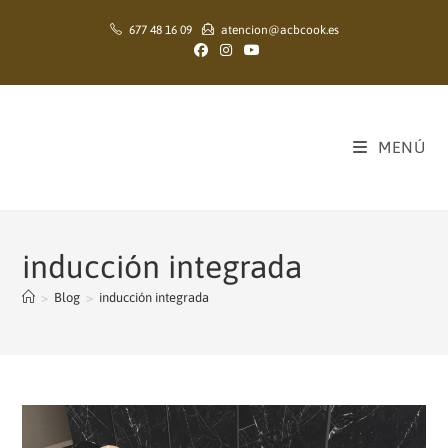
Ir
677 48 16 09
atencion@acbcook.es
al
contenido
MENÚ
inducción integrada
>
Blog
>
inducción integrada