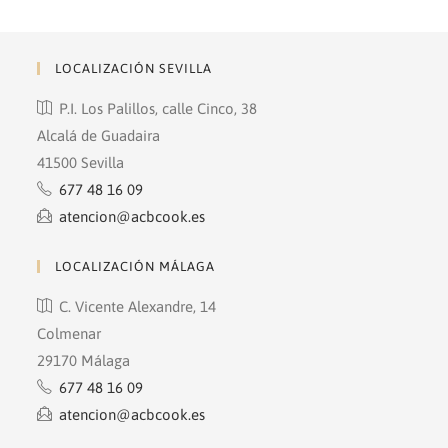
nueva
nueva
pestaña
pestaña
LOCALIZACIÓN SEVILLA
P.I. Los Palillos, calle Cinco, 38
Alcalá de Guadaira
41500 Sevilla
677 48 16 09
atencion@acbcook.es
LOCALIZACIÓN MÁLAGA
C. Vicente Alexandre, 14
Colmenar
29170 Málaga
677 48 16 09
atencion@acbcook.es