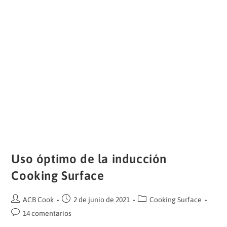
Uso óptimo de la inducción
Cooking Surface
Autor
Publicación
Categoría
ACB Cook
2 de junio de 2021
Cooking Surface
de
de
de
Comentarios
14 comentarios
la
la
la
de