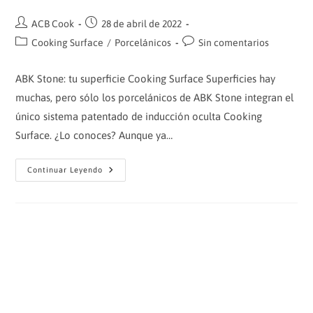
Autor
Publicación
ACB Cook
28 de abril de 2022
de
de
Categoría
Comentarios
Cooking Surface
/
Porcelánicos
Sin comentarios
la
la
de
de
entrada:
entrada:
la
la
ABK Stone: tu superficie Cooking Surface Superficies hay
entrada:
entrada:
muchas, pero sólo los porcelánicos de ABK Stone integran el
único sistema patentado de inducción oculta Cooking
Surface. ¿Lo conoces? Aunque ya…
SUPERFICIES
Continuar Leyendo
CON
INDUCCIÓN
COOKING
SURFACE