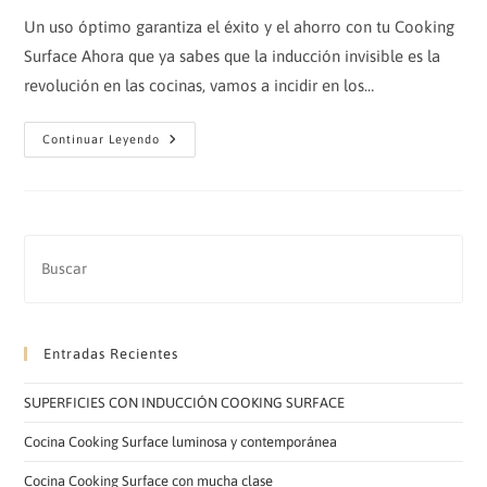
entrada:
entrada:
entrada:
la
Un uso óptimo garantiza el éxito y el ahorro con tu Cooking
entrada:
Surface Ahora que ya sabes que la inducción invisible es la
revolución en las cocinas, vamos a incidir en los…
Uso
Continuar Leyendo
Óptimo
De
La
Inducción
Cooking
Surface
Entradas Recientes
SUPERFICIES CON INDUCCIÓN COOKING SURFACE
Cocina Cooking Surface luminosa y contemporánea
Cocina Cooking Surface con mucha clase