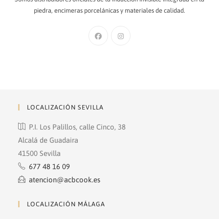
piedra, encimeras porcelánicas y materiales de calidad.
Se
Se
abre
abre
en
en
una
una
nueva
nueva
pestaña
pestaña
LOCALIZACIÓN SEVILLA
P.I. Los Palillos, calle Cinco, 38
Alcalá de Guadaira
41500 Sevilla
677 48 16 09
atencion@acbcook.es
LOCALIZACIÓN MÁLAGA