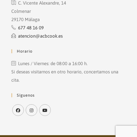
C. Vicente Alexandre, 14
Colmenar
29170 Málaga
677 48 16 09
atencion@acbcook.es
Horario
Lunes / Viernes: de 08:00 a 16:00 h.
Si deseas visitarnos en otro horario, concertamos una
cita.
Síguenos
Se
Se
Se
abre
abre
abre
en
en
en