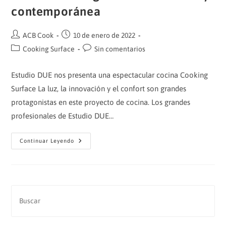
contemporánea
Autor
Publicación
ACB Cook
10 de enero de 2022
de
de
Categoría
Comentarios
Cooking Surface
Sin comentarios
la
la
de
de
entrada:
entrada:
la
la
Estudio DUE nos presenta una espectacular cocina Cooking
entrada:
entrada:
Surface La luz, la innovación y el confort son grandes
protagonistas en este proyecto de cocina. Los grandes
profesionales de Estudio DUE…
Cocina
Continuar Leyendo
Cooking
Surface
Luminosa
Y
Contemporánea