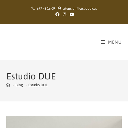
Ir
677 48 16 09
atencion@acbcook.es
al
contenido
MENÚ
Estudio DUE
>
Blog
>
Estudio DUE