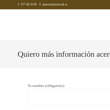
677 48 16 09
atencion@acbcook.es
Quiero más información acerc
Tu nombre (obligatorio)