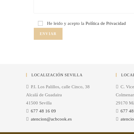
He leido y acepto la
Política de Privacidad
LOCALIZACIÓN SEVILLA
LOCA
P.I. Los Palillos, calle Cinco, 38
C. Vic
Alcalá de Guadaira
Colmenar
41500 Sevilla
29170 Má
677 48 16 09
677 48
atencion@acbcook.es
atenci